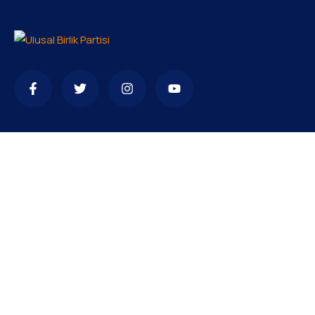
İletişim
+9 0392 36 66 633
info.gazimagusa@ubp.org.tr
Merkez: Mehmet Akif Cd 40, Lefkoşa 99010 KKTC